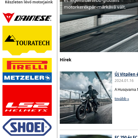
és legelismertebb globális
Készleten lévő motorjaink
motorkerékpár-márkává vált.
Hírek
Új Vitpilen
2024.01.16
A Husqvarna M
tovább »
FC 250 és F