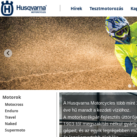
Hírek
Tesztmotorozás
Ka
Motorok
A Husqvarna Motorcycles t
öbb mint 
Motocross
éve hű maradt a kezdeti vízióhoz.
Enduro
A motorkerékpár-fejlesztés úttörő
Travel
1903-tól megszakítás nélkül gyártj
Naked
gépeit, és az egyik legrégebben 
Supermoto