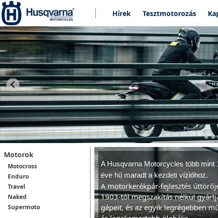
Hírek
Tesztmotorozás
Ka
Motorok
A Husqvarna Motorcycles t
öbb mint 
Motocross
éve hű maradt a kezdeti vízióhoz.
Enduro
A motorkerékpár-fejlesztés úttörő
Travel
1903-tól megszakítás nélkül gyártj
Naked
gépeit, és az egyik legrégebben 
Supermoto