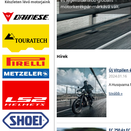
és legelismertebb globális
Készleten lévő motorjaink
motorkerékpár-márkává vált.
Hírek
Új Vitpilen
2024.01.16
A Husqvarna M
tovább »
FC 250 és F