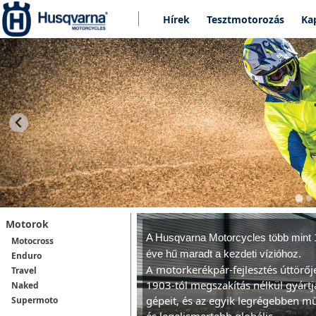
Hírek
Tesztmotorozás
Ka
Motorok
A Husqvarna Motorcycles t
öbb mint 
Motocross
éve hű maradt a kezdeti vízióhoz.
Enduro
A motorkerékpár-fejlesztés úttörő
Travel
1903-tól megszakítás nélkül gyártj
Naked
gépeit, és az egyik legrégebben 
Supermoto