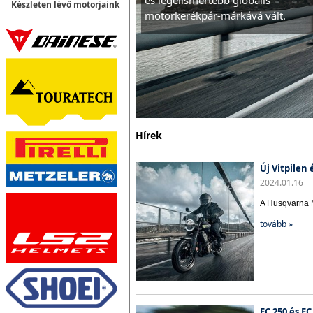
és legelismertebb globális
Készleten lévő motorjaink
motorkerékpár-márkává vált.
Hírek
Új Vitpilen
2024.01.16
A Husqvarna M
tovább »
FC 250 és F