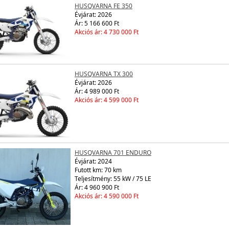
HUSQVARNA FE 350
Évjárat:
2026
Ár: 5 166 600 Ft
Akciós ár: 4 730 000 Ft
HUSQVARNA TX 300
Évjárat:
2026
Ár: 4 989 000 Ft
Akciós ár: 4 599 000 Ft
HUSQVARNA 701 ENDURO
Évjárat:
2024
Futott km: 70 km
Teljesítmény: 55 kW / 75 LE
Ár: 4 960 900 Ft
Akciós ár: 4 590 000 Ft