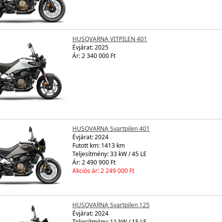
HUSQVARNA VITPILEN 401
Évjárat:
2025
Ár: 2 340 000 Ft
HUSQVARNA Svartpilen 401
Évjárat:
2024
Futott km: 1413 km
Teljesítmény: 33 kW / 45 LE
Ár: 2 490 900 Ft
Akciós ár: 2 249 000 Ft
HUSQVARNA Svartpilen 125
Évjárat:
2024
Teljesítmény: 11 kW / 15 LE