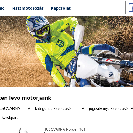
ek
Tesztmotorozás
Kapcsolat
ten lévő motorjaink
kategória:
jogosítvány:
rkerékpár:
HUSQVARNA Norden 901