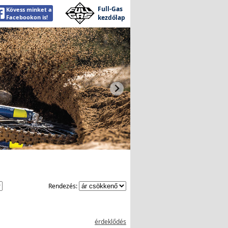
Full-Gas
Kövess minket a
Facebookon is!
kezdőlap
Rendezés:
érdeklődés