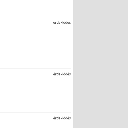
érdeklődés
érdeklődés
érdeklődés