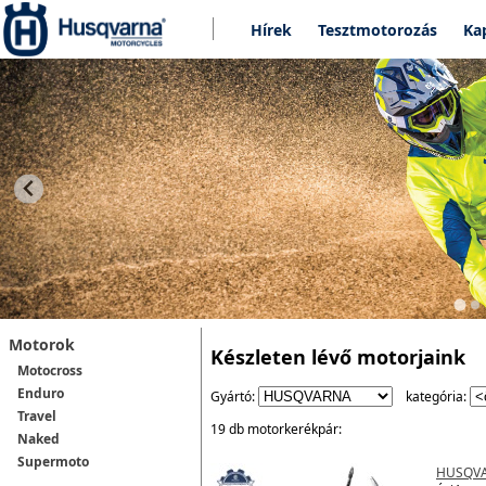
Hírek
Tesztmotorozás
Ka
Motorok
Készleten lévő motorjaink
Motocross
Enduro
Gyártó:
kategória:
Travel
19 db motorkerékpár:
Naked
Supermoto
HUSQVA