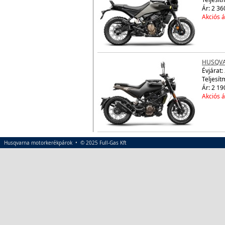
Ár: 2 36
Akciós á
HUSQVAR
Évjárat:
Teljesít
Ár: 2 19
Akciós á
Husqvarna motorkerékpárok • © 2025 Full-Gas Kft