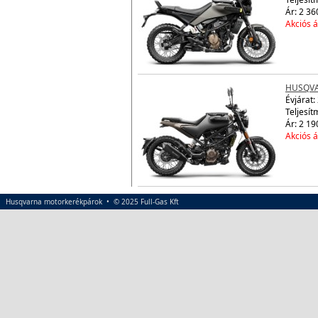
Ár: 2 36
Akciós á
HUSQVAR
Évjárat:
Teljesít
Ár: 2 19
Akciós á
Husqvarna motorkerékpárok • © 2025 Full-Gas Kft