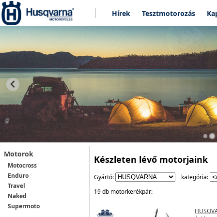
Hírek
Tesztmotorozás
Ka
Motorok
Készleten lévő motorjaink
Motocross
Enduro
Gyártó:
kategória:
Travel
19 db motorkerékpár:
Naked
Supermoto
HUSQVA