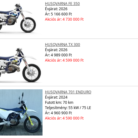
HUSQVARNA FE 350
Évjárat:
2026
Ár: 5 166 600 Ft
Akciós ár: 4 730 000 Ft
HUSQVARNA TX 300
Évjárat:
2026
Ár: 4 989 000 Ft
Akciós ár: 4 599 000 Ft
HUSQVARNA 701 ENDURO
Évjárat:
2024
Futott km: 70 km
Teljesítmény: 55 kW / 75 LE
Ár: 4 960 900 Ft
Akciós ár: 4 590 000 Ft