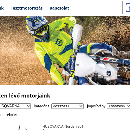
ek
Tesztmotorozás
Kapcsolat
ten lévő motorjaink
kategória:
jogosítvány:
rkerékpár:
HUSQVARNA Norden 901