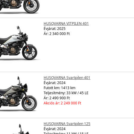
HUSQVARNA VITPILEN 401
Évjárat:
2025
Ár: 2 340 000 Ft
HUSQVARNA Svartpilen 401
Évjárat:
2024
Futott km: 1413 km
Teljesítmény: 33 kW / 45 LE
Ár: 2 490 900 Ft
Akciós ár: 2 249 000 Ft
HUSQVARNA Svartpilen 125
Évjárat:
2024
Teljesítmény: 11 kW / 15 LE