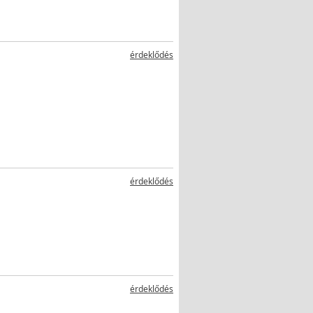
érdeklődés
érdeklődés
érdeklődés