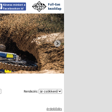
Full-Gas
Kövess minket a
Facebookon is!
kezdőlap
Rendezés:
érdeklődés