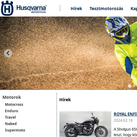
Hírek
Tesztmotorozás
Ka
Motorok
Hírek
Motocross
Enduro
ROYAL ENFI
Travel
2024.02.18
Naked
A Shotgun 650
Supermoto
teszi, hogy k