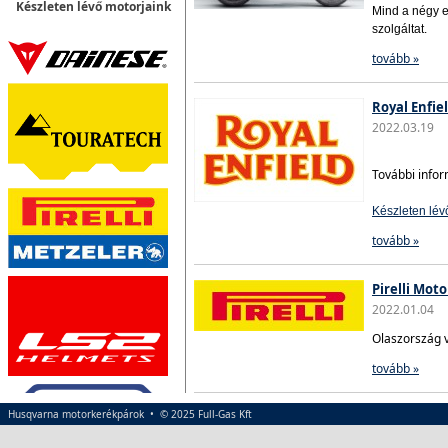
Készleten lévő motorjaink
Mind a négy e
szolgáltat.
tovább »
Royal Enfie
2022.03.19
További infor
Készleten lév
tovább »
Pirelli Mot
2022.01.04
Olaszország 
tovább »
Husqvarna motorkerékpárok • © 2025 Full-Gas Kft