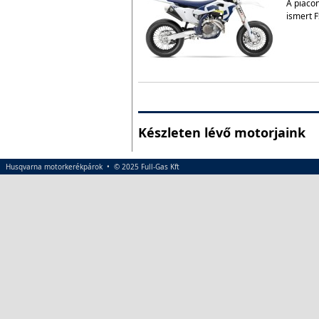
A piacon
ismert F
Készleten lévő motorjaink
Husqvarna motorkerékpárok • © 2025 Full-Gas Kft