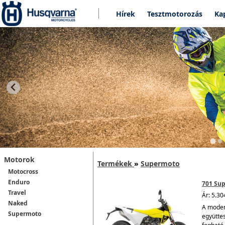
Hírek
Tesztmotorozás
Ka
Motorok
Termékek
»
Supermoto
Motocross
Enduro
701 Su
Travel
Ár: 5.30
Naked
A modern
Supermoto
együtte