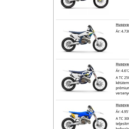
Husqvar
Ár: 4.73
Husqvar
Ár: 4.61
A TC 250
kétütemű
prémium 
versenyo
Husqvar
Ár: 4.95
A TC 30
teljesít
befecsk