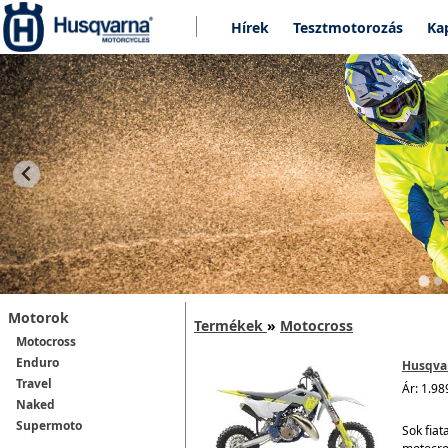
Hírek
Tesztmotorozás
Ka
Motorok
Termékek
»
Motocross
Motocross
Enduro
Husqvar
Travel
Ár: 1.98
Naked
Supermoto
Sok fiat