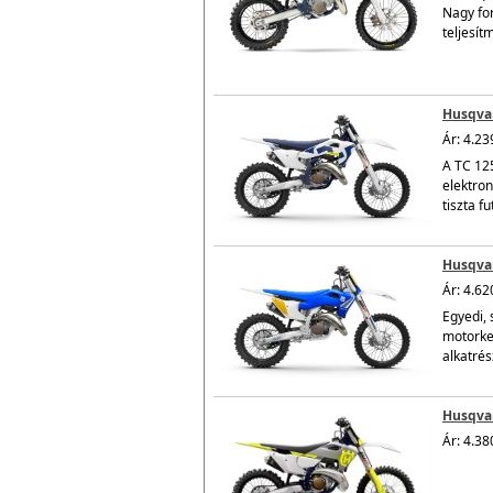
Nagy for
teljesít
Husqvar
Ár: 4.23
A TC 125
elektro
tiszta fu
Husqvar
Ár: 4.62
Egyedi, 
motorke
alkatrés
Husqvar
Ár: 4.38