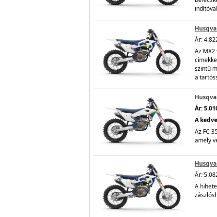
indítóva
Husqvar
Ár: 4.82
Az MX2 
címekke
szintű m
a tartós
Husqvar
Ár: 5.0
A kedve
Az FC 35
amely ve
Husqvar
Ár: 5.08
A hihet
zászlósh