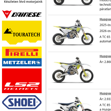
motocro
Készleten lévő motorjaink
technoló
páratlan
Husqva
2025-ös 
2026-os 
A TC 65 
automat
Husqvar
Ár: 2.86
Husqvar
Ár: 2.93
A TC 85 
a Husqv