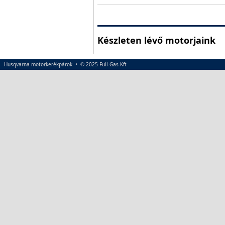
Készleten lévő motorjaink
Husqvarna motorkerékpárok • © 2025 Full-Gas Kft