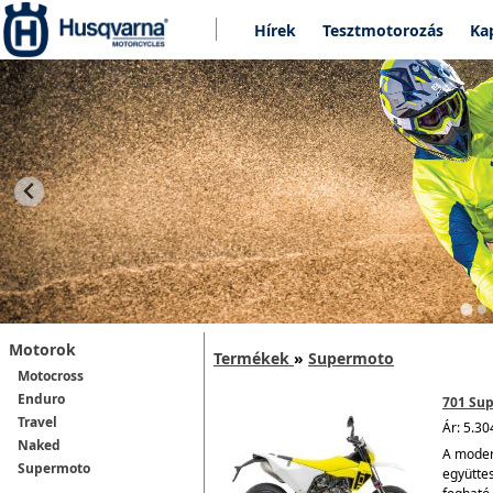
Hírek
Tesztmotorozás
Ka
Motorok
Termékek
»
Supermoto
Motocross
Enduro
701 Su
Travel
Ár: 5.30
Naked
A modern
Supermoto
együtte