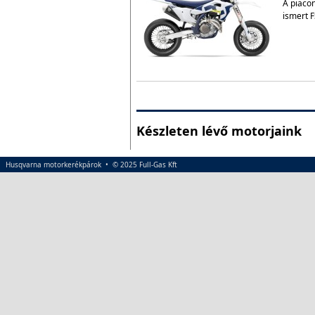
A piacon
ismert F
Készleten lévő motorjaink
Husqvarna motorkerékpárok • © 2025 Full-Gas Kft