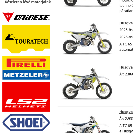
motocro
Készleten lévő motorjaink
technoló
páratlan
Husqva
2025-ös 
2026-os 
A TC 65 
automat
Husqvar
Ár: 2.86
Husqvar
Ár: 2.93
A TC 85 
a Husqv