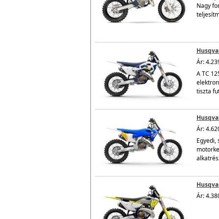
Nagy for
teljesít
Husqvar
Ár: 4.23
A TC 125
elektro
tiszta fu
Husqvar
Ár: 4.62
Egyedi, 
motorke
alkatrés
Husqvar
Ár: 4.38