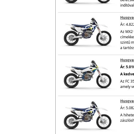
indítóva
Husqvar
Ár: 4.82
Az MX2 
címekke
szintű m
a tartós
Husqvar
Ár: 5.0
A kedve
Az FC 35
amely ve
Husqvar
Ár: 5.08
A hihet
zászlósh