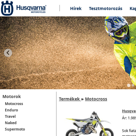
Hírek
Tesztmotorozás
Ka
Motorok
Termékek
»
Motocross
Motocross
Enduro
Husqvar
Travel
Ár: 1.98
Naked
Supermoto
Sok fiat