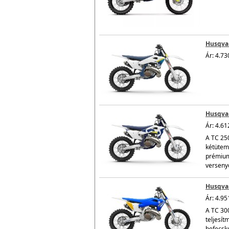
Husqvar
Ár: 4.73
Husqvar
Ár: 4.61
A TC 250
kétütemű
prémium 
versenyo
Husqvar
Ár: 4.95
A TC 30
teljesít
befecsk