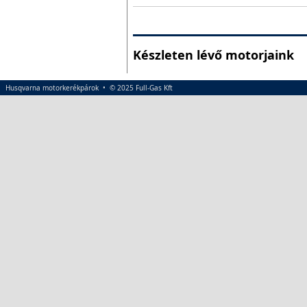
Készleten lévő motorjaink
Husqvarna motorkerékpárok • © 2025 Full-Gas Kft