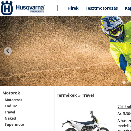
Hírek
Tesztmotorozás
Ka
Motorok
Termékek
»
Travel
Motocross
Enduro
701 End
Travel
Ár: 5.30
Naked
A hossz
Supermoto
modell, 