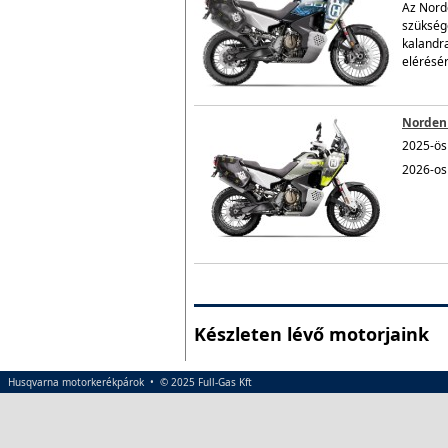
Az Norde
szükség
kalandra
elérésér
Norden 
2025-ös 
2026-os 
Készleten lévő motorjaink
Husqvarna motorkerékpárok • © 2025 Full-Gas Kft