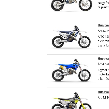
Nagy for
teljesít
Husqvar
Ár: 4.23
A TC 125
elektro
tiszta fu
Husqvar
Ár: 4.62
Egyedi, 
motorke
alkatrés
Husqvar
Ár: 4.38