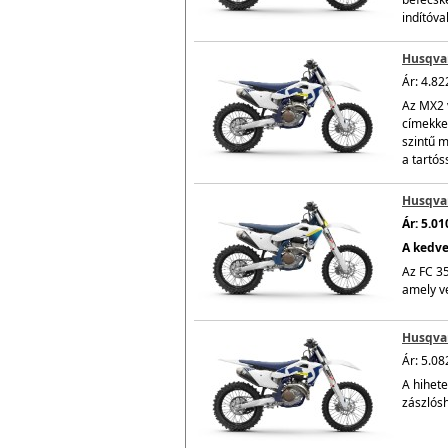
indítóva
Husqvar
Ár: 4.82
Az MX2 
címekke
szintű m
a tartós
Husqvar
Ár: 5.0
A kedve
Az FC 35
amely ve
Husqvar
Ár: 5.08
A hihet
zászlósh