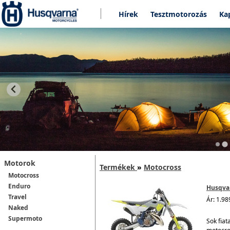
Hírek
Tesztmotorozás
Ka
Motorok
Termékek
»
Motocross
Motocross
Enduro
Husqvar
Travel
Ár: 1.98
Naked
Supermoto
Sok fiat