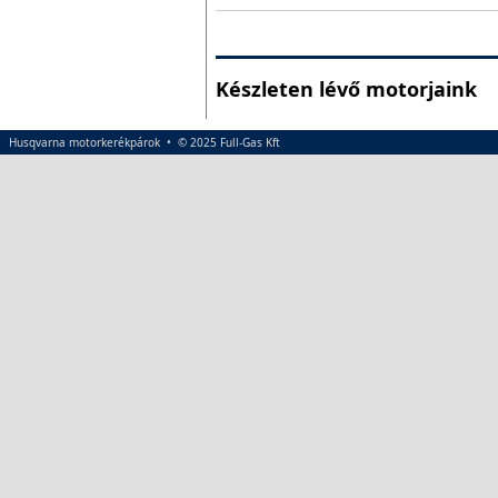
Készleten lévő motorjaink
Husqvarna motorkerékpárok • © 2025 Full-Gas Kft