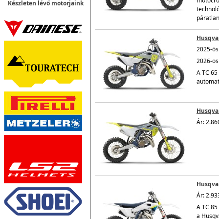
motocro
Készleten lévő motorjaink
technoló
páratlan
Husqva
2025-ös 
2026-os 
A TC 65 
automat
Husqvar
Ár: 2.86
Husqvar
Ár: 2.93
A TC 85 
a Husqv