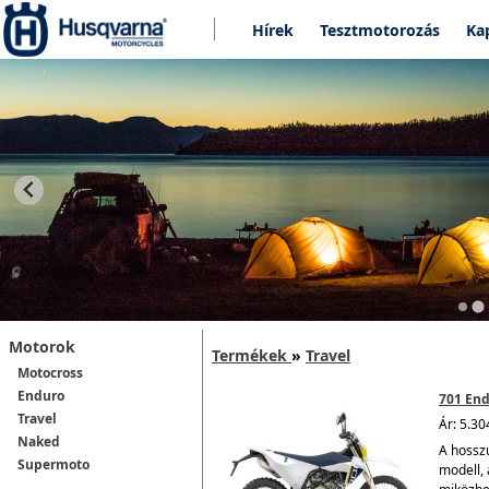
Hírek
Tesztmotorozás
Ka
Motorok
Termékek
»
Travel
Motocross
Enduro
701 End
Travel
Ár: 5.30
Naked
A hossz
Supermoto
modell, 