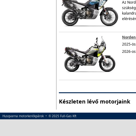
Az Norde
szükség
kalandra
elérésér
Norden 
2025-ös 
2026-os 
Készleten lévő motorjaink
Husqvarna motorkerékpárok • © 2025 Full-Gas Kft